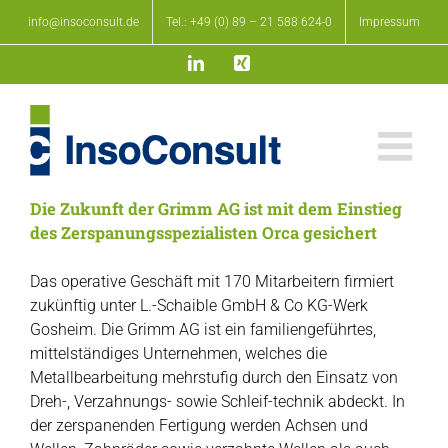
Zum
info@insoconsult.de
Tel.: +49 (0) 89 – 21 588 624-0
Impressum
Inhalt
springen
LinkedIn
Xing
Die Zukunft der Grimm AG ist mit dem Einstieg
des Zerspanungsspezialisten Orca gesichert
Das operative Geschäft mit 170 Mitarbeitern firmiert
zukünftig unter L.-Schaible GmbH & Co KG-Werk
Gosheim. Die Grimm AG ist ein familiengeführtes,
mittelständiges Unternehmen, welches die
Metallbearbeitung mehrstufig durch den Einsatz von
Dreh-, Verzahnungs- sowie Schleif-technik abdeckt. In
der zerspanenden Fertigung werden Achsen und