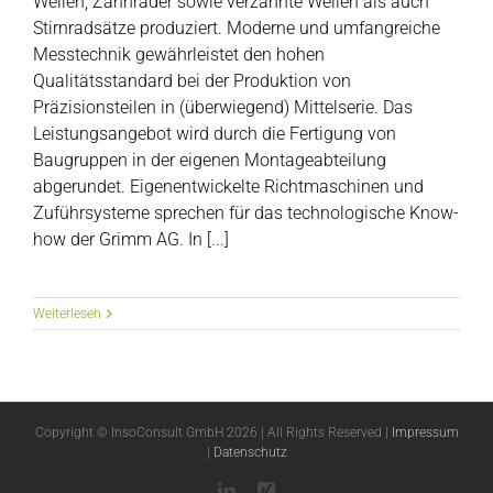
Wellen, Zahnräder sowie verzahnte Wellen als auch
Stirnradsätze produziert. Moderne und umfangreiche
Messtechnik gewährleistet den hohen
Qualitätsstandard bei der Produktion von
Präzisionsteilen in (überwiegend) Mittelserie. Das
Leistungsangebot wird durch die Fertigung von
Baugruppen in der eigenen Montageabteilung
abgerundet. Eigenentwickelte Richtmaschinen und
Zuführsysteme sprechen für das technologische Know-
how der Grimm AG. In [...]
Weiterlesen
Copyright © InsoConsult GmbH
2026 | All Rights Reserved |
Impressum
|
Datenschutz
LinkedIn
Xing