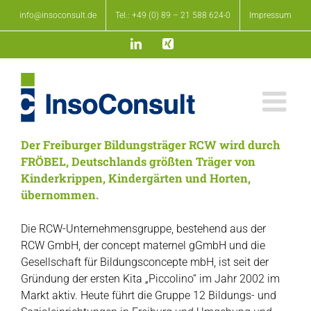
Zum
info@insoconsult.de
Tel.: +49 (0) 89 – 21 588 624-0
Impressum
Inhalt
springen
LinkedIn
Xing
Der Freiburger Bildungsträger RCW wird durch
FRÖBEL, Deutschlands größten Träger von
Kinderkrippen, Kindergärten und Horten,
übernommen.
Die RCW-Unternehmensgruppe, bestehend aus der
RCW GmbH, der concept maternel gGmbH und die
Gesellschaft für Bildungsconcepte mbH, ist seit der
Gründung der ersten Kita „Piccolino“ im Jahr 2002 im
Markt aktiv. Heute führt die Gruppe 12 Bildungs- und