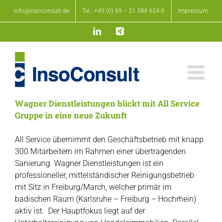
Zum
info@insoconsult.de
Tel.: +49 (0) 89 – 21 588 624-0
Impressum
Inhalt
springen
LinkedIn
Xing
Wagner Dienstleistungen blickt mit All Service
Gruppe in eine neue Zukunft
All Service übernimmt den Geschäftsbetrieb mit knapp
300 Mitarbeitern im Rahmen einer übertragenden
Sanierung. Wagner Dienstleistungen ist ein
professioneller, mittelständischer Reinigungsbetrieb
mit Sitz in Freiburg/March, welcher primär im
badischen Raum (Karlsruhe – Freiburg – Hochrhein)
aktiv ist. Der Hauptfokus liegt auf der