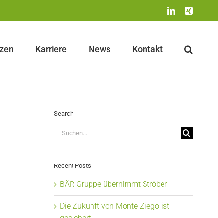
LinkedIn
Xing
nzen
Karriere
News
Kontakt
Search
Suche
nach:
Recent Posts
BÄR Gruppe übernimmt Ströber
Die Zukunft von Monte Ziego ist
gesichert