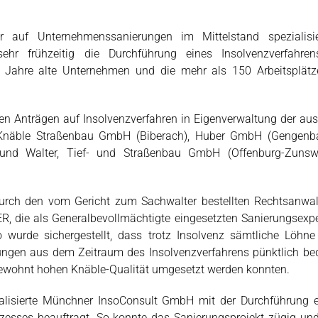
r auf Unternehmenssanierungen im Mittelstand spezialisie
ehr frühzeitig die Durchführung eines Insolvenzverfahren
 Jahre alte Unternehmen und die mehr als 150 Arbeitsplätz
n Anträgen auf Insolvenzverfahren in Eigenverwaltung der au
 Knäble Straßenbau GmbH (Biberach), Huber GmbH (Gengenba
und Walter, Tief- und Straßenbau GmbH (Offenburg-Zunswe
rch den vom Gericht zum Sachwalter bestellten Rechtsanwalt
, die als Generalbevollmächtigte eingesetzten Sanierungsexp
 wurde sichergestellt, dass trotz Insolvenz sämtliche Löhn
erungen aus dem Zeitraum des Insolvenzverfahrens pünktlich be
gewohnt hohen Knäble-Qualität umgesetzt werden konnten.
ialisierte Münchner InsoConsult GmbH mit der Durchführung 
prozesses beauftragt. So konnte das Sanierungsprojekt zügig un