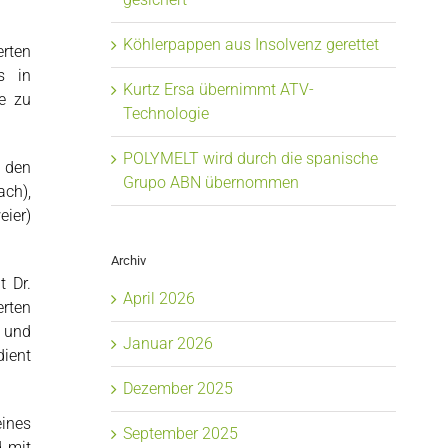
Köhlerpappen aus Insolvenz gerettet
rten
s in
Kurtz Ersa übernimmt ATV-
e zu
Technologie
POLYMELT wird durch die spanische
s den
Grupo ABN übernommen
ch),
ier)
Archiv
 Dr.
April 2026
erten
e und
Januar 2026
dient
Dezember 2025
eines
September 2025
d mit