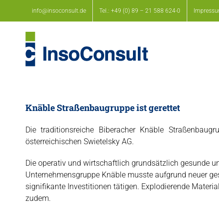
Zum
info@insoconsult.de
Tel.: +49 (0) 89 – 21 588 624-0
Impress
Inhalt
springen
Knäble Straßenbaugruppe ist gerettet
Die traditionsreiche Biberacher Knäble Straßenbaug
österreichischen Swietelsky AG.
Die operativ und wirtschaftlich grundsätzlich gesunde u
Unternehmensgruppe Knäble musste aufgrund neuer ge
signifikante Investitionen tätigen. Explodierende Materia
zudem.