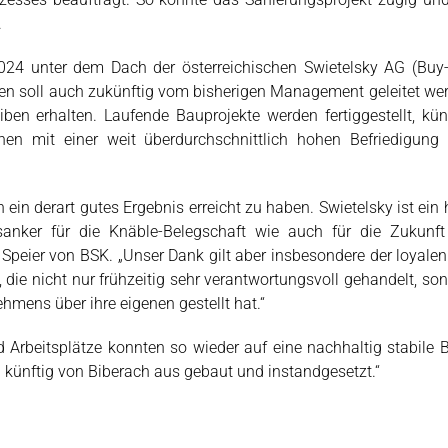
.
24 unter dem Dach der österreichischen Swietelsky AG (Buy-
n soll auch zukünftig vom bisherigen Management geleitet we
en erhalten. Laufende Bauprojekte werden fertiggestellt, kün
n mit einer weit überdurchschnittlich hohen Befriedigung i
 ein derart gutes Ergebnis erreicht zu haben. Swietelsky ist ein
tsanker für die Knäble-Belegschaft wie auch für die Zukunf
 Speier von BSK. „Unser Dank gilt aber insbesondere der loyale
 die nicht nur frühzeitig sehr verantwortungsvoll gehandelt, so
ehmens über ihre eigenen gestellt hat.“
Arbeitsplätze konnten so wieder auf eine nachhaltig stabile 
 künftig von Biberach aus gebaut und instandgesetzt.“