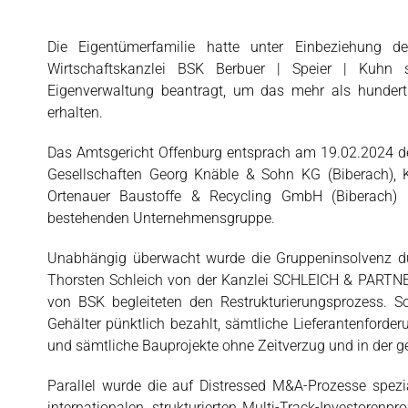
Die Eigentümerfamilie hatte unter Einbeziehung de
Wirtschaftskanzlei BSK Berbuer | Speier | Kuhn s
Eigenverwaltung beantragt, um das mehr als hundert
erhalten.
Das Amtsgericht Offenburg entsprach am 19.02.2024 de
Gesellschaften Georg Knäble & Sohn KG (Biberach),
Ortenauer Baustoffe & Recycling GmbH (Biberach) 
bestehenden Unternehmensgruppe.
Unabhängig überwacht wurde die Gruppeninsolvenz du
Thorsten Schleich von der Kanzlei SCHLEICH & PARTNER
von BSK begleiteten den Restrukturierungsprozess. So
Gehälter pünktlich bezahlt, sämtliche Lieferantenford
und sämtliche Bauprojekte ohne Zeitverzug und in der 
Parallel wurde die auf Distressed M&A-Prozesse spez
internationalen, strukturierten Multi-Track-Investoren