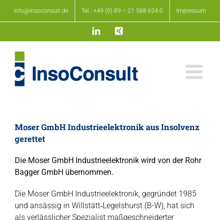
Zum
info@insoconsult.de
Tel.: +49 (0) 89 – 21 588 624-0
Impressum
Inhalt
springen
LinkedIn
Xing
Moser GmbH Industrieelektronik aus Insolvenz
gerettet
Die Moser GmbH Industrieelektronik wird von der Rohr
Bagger GmbH übernommen.
Die Moser GmbH Industrieelektronik, gegründet 1985
und ansässig in Willstätt‑Legelshurst (B-W), hat sich
als verlässlicher Spezialist maßgeschneiderter