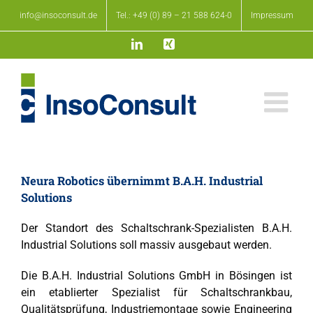
Zum
info@insoconsult.de
Tel.: +49 (0) 89 – 21 588 624-0
Impressum
Inhalt
springen
LinkedIn
Xing
Neura Robotics übernimmt B.A.H. Industrial
Solutions
Der Standort des Schaltschrank-Spezialisten B.A.H.
Industrial Solutions soll massiv ausgebaut werden.
Die B.A.H. Industrial Solutions GmbH in Bösingen ist
ein etablierter Spezialist für Schaltschrankbau,
Qualitätsprüfung, Industriemontage sowie Engineering